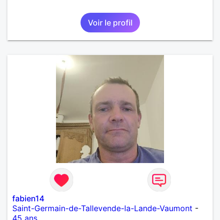
Voir le profil
fabien14
Saint-Germain-de-Tallevende-la-Lande-Vaumont
-
45 ans