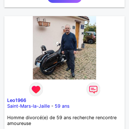
authentique avec qui partager de belles
expériences, construire une relation sérieuse basée
sur la confiance, le respect et la complicité. Si tu
apprécies les conversations sincères, les fous rires
et les personnes qui savent ce qu'elles veulent,
n'hésite pas à venir discuter. Au plaisir de faire
connaissance !
Leo1966
Saint-Mars-la-Jaille
-
59 ans
Homme divorcé(e) de 59 ans recherche rencontre
amoureuse