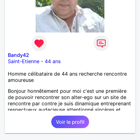
Bandy42
Saint-Etienne
-
44 ans
Homme célibataire de 44 ans recherche rencontre
amoureuse
Bonjour honnêtement pour moi c'est une première
de pouvoir rencontrer son alter-ego sur un site de
rencontre par contre je suis dinamique entreprenant
respectueux audacieuse attentionné sincères et
expressif et j' aime surtout les câlins et à les
Voir le profil
partager avec humour et amour bisous à+ à bientôt