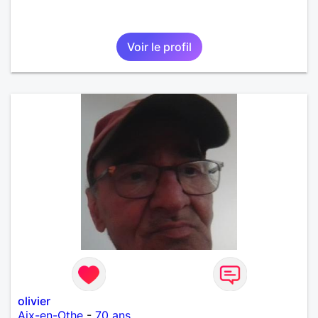
Voir le profil
olivier
Aix-en-Othe
-
70 ans