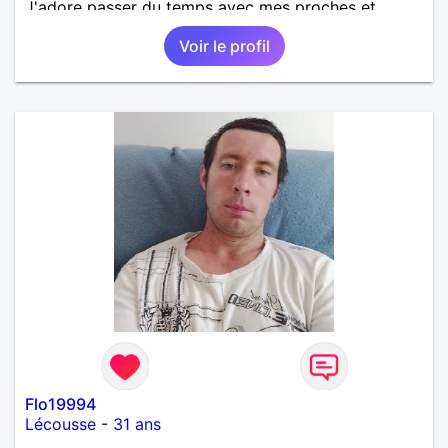
J'adore passer du temps avec mes proches et
partager des moments inoubliables.
Voir le profil
Flo19994
Lécousse
-
31 ans