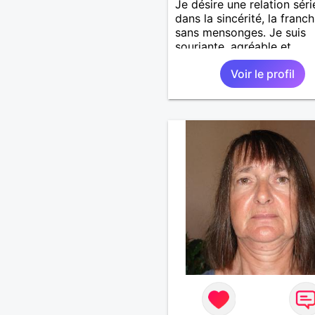
Je désire une relation sér
dans la sincérité, la franch
sans mensonges. Je suis
souriante, agréable et
respectueuse tout en dési
Voir le profil
passer de bons moments 
complicité avec un homm
voulant aller dans la mêm
direction que moi.