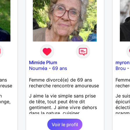
Mimide Plum
myro
Nouméa
-
69 ans
Brou
ans
Femme divorcé(e) de 69 ans
Femme
ureuse
recherche rencontre amoureuse
recher
n
J aime la vie simple sans prise
Je sui
onge,
de tête, tout peut être dit
épicur
gentiment. J aime vivre dehors
éclecti
dans la nature, cuisiner,
pragm
randonner, camper, voyager,
passio
Voir le profil
découvrir, comprendre des
des m