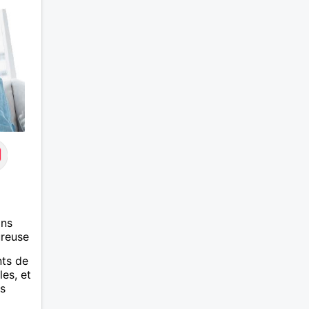
ans
ureuse
nts de
es, et
és