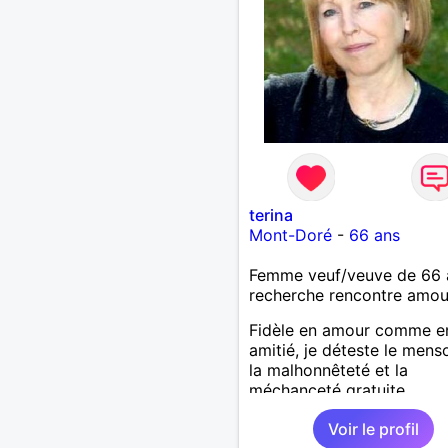
terina
Mont-Doré
-
66 ans
Femme veuf/veuve de 66 
recherche rencontre amo
Fidèle en amour comme e
amitié, je déteste le mens
la malhonnêteté et la
méchanceté gratuite.
Voir le profil