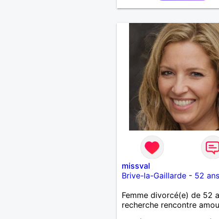
missval
Brive-la-Gaillarde
-
52 an
Femme divorcé(e) de 52 
recherche rencontre amo