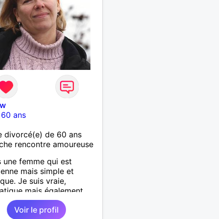
nw
-
60 ans
 divorcé(e) de 60 ans
che rencontre amoureuse
s une femme qui est
ienne mais simple et
que. Je suis vraie,
atique mais également
nnée, j'ai envie de vivre
Voir le profil
oments à deux.