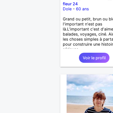
fleur 24
Dole
-
60 ans
Grand ou petit, brun ou b
l'important n'est pas
là.L'important c'est d'aime
balades, voyages, ciné. A
les choses simples à part
pour construire une histoi
sérieuse.
Voir le profil