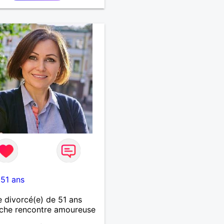
-
51 ans
divorcé(e) de 51 ans
che rencontre amoureuse