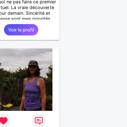
oi ne pas faire ce premier
rtuel. La vraie découverte
our demain. Sincérité et
tesse sont mes priorités.
Voir le profil