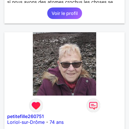
si nous avons des atomes crochus les choses se
mettrons en place petit à petit normalement.
Voir le profil
petitefille260751
Loriol-sur-Drôme
-
74 ans