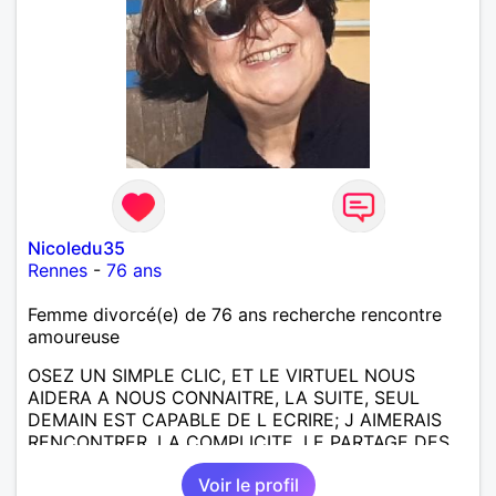
Nicoledu35
Rennes
-
76 ans
Femme divorcé(e) de 76 ans recherche rencontre
amoureuse
OSEZ UN SIMPLE CLIC, ET LE VIRTUEL NOUS
AIDERA A NOUS CONNAITRE, LA SUITE, SEUL
DEMAIN EST CAPABLE DE L ECRIRE; J AIMERAIS
RENCONTRER, LA COMPLICITE, LE PARTAGE DES
BELLES CHOSES DE LA VIE : BALADES, VOYAGES
Voir le profil
EN FRANCE OU AILLEURS. ETRE A L ECOUTE DE L