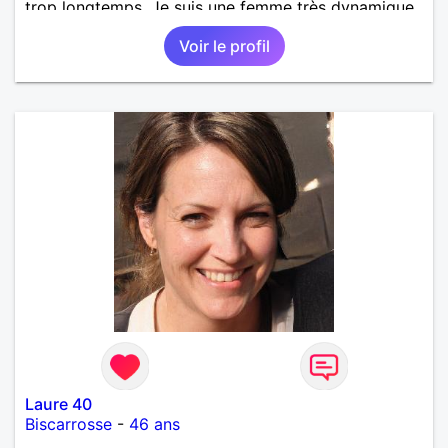
trop longtemps. Je suis une femme très dynamique,
droite, franche, généreuse, très sensible, câline,
Voir le profil
j'adore les diners en amoureux avec musique, le
cinéma, les promenades, la mer, la plage, et les
jolies choses en général.
Laure 40
Biscarrosse
-
46 ans