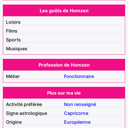
Les goûts de Homzen
Loisirs
Films
Sports
Musiques
Profession de Homzen
Métier
Fonctionnaire
Plus sur ma vie
Activité préférée
Non renseigné
Signe astrologique
Capricorne
Origine
Européenne