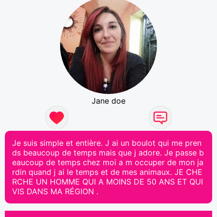
Jane doe
Je suis simple et entière. J ai un boulot qui me pren
ds beaucoup de temps mais que j adore. Je passe b
eaucoup de temps chez moi a m occuper de mon ja
rdin quand j ai le temps et de mes animaux. JE CHE
RCHE UN HOMME QUI A MOINS DE 50 ANS ET QUI
VIS DANS MA RÉGION .