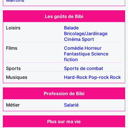
Les goûts de Bibi
Loisirs
Balade
Bricolage/Jardinage
Cinéma
Sport
Films
Comédie
Horreur
Fantastique
Science
fiction
Sports
Sports de combat
Musiques
Hard-Rock
Pop-rock
Rock
Profession de Bibi
Métier
Salarié
Plus sur ma vie