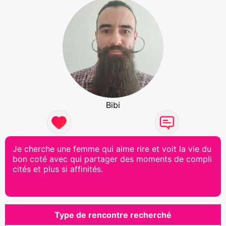
Bibi
Je cherche une femme qui aime rire et voit la vie du
bon coté avec qui partager des moments de compli
cités et plus si affinités.
Type de rencontre recherché