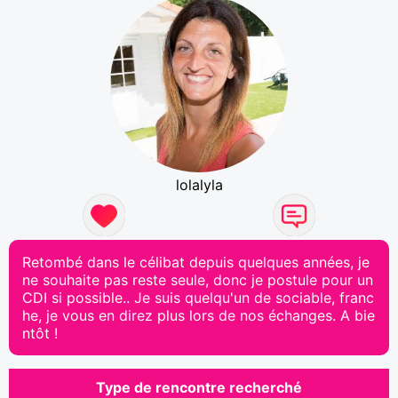
lolalyla
Retombé dans le célibat depuis quelques années, je
ne souhaite pas reste seule, donc je postule pour un
CDI si possible.. Je suis quelqu'un de sociable, franc
he, je vous en direz plus lors de nos échanges. A bie
ntôt !
Type de rencontre recherché