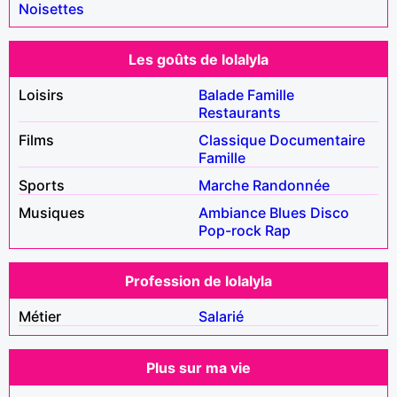
Noisettes
Les goûts de lolalyla
Loisirs
Balade
Famille
Restaurants
Films
Classique
Documentaire
Famille
Sports
Marche
Randonnée
Musiques
Ambiance
Blues
Disco
Pop-rock
Rap
Profession de lolalyla
Métier
Salarié
Plus sur ma vie