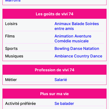
Les goûts de vivi 74
Loisirs
Animaux
Balade
Soirées
entre amis
Films
Animation
Aventure
Comédie musicale
Sports
Bowling
Danse
Natation
Musiques
Ambiance
Country
Dance
Profession de vivi 74
Métier
Salarié
Plus sur ma vie
Activité préférée
Se balader