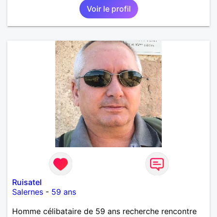
Voir le profil
éveiller, encourager. Il y a quelque chose de
précieux dans la sincérité des enfants qu’on perd
parfois en grandissant. J’écris aussi un roman — un
univers que je construis depuis quelques années
avec beaucoup d’envie, entre imagination et quête
de sens. Entre un bon film, un concert, un resto
improvisé ou une soirée plus tranquille à refaire le
monde, je suis partant. Je recherche une femme
authentique, curieuse, avec qui partager autant les
discussions que les moments simples. Si tu aimes
t’émerveiller et créer une belle complicité, faisons
connaissance.
Ruisatel
Salernes
-
59 ans
Homme célibataire de 59 ans recherche rencontre