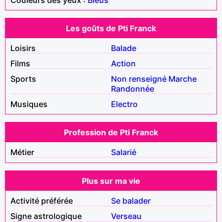
Les goûts de Pti Franck
Loisirs
Balade
Films
Action
Sports
Non renseigné
Marche
Randonnée
Musiques
Electro
Profession de Pti Franck
Métier
Salarié
Plus sur ma vie
Activité préférée
Se balader
Signe astrologique
Verseau